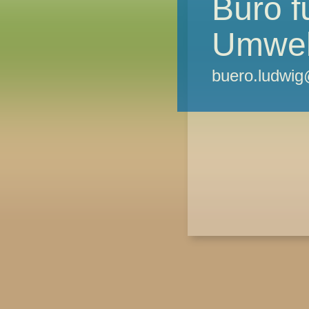
Büro f
Umwel
buero.ludwi