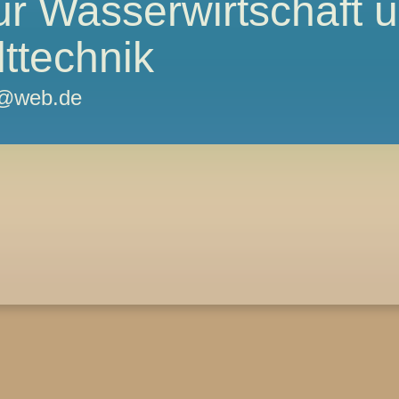
ür Wasserwirtschaft 
ttechnik
g@web.de